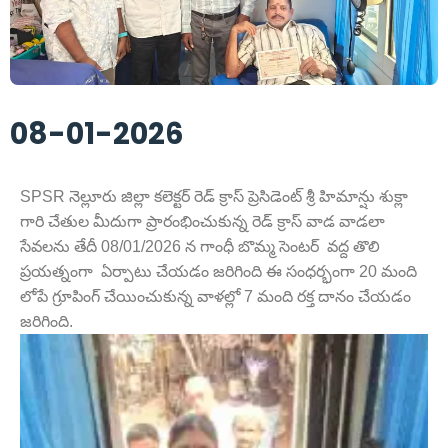
08-01-2026
SPSR నెల్లూరు జిల్లా కలెక్టర్ రెడ్ క్రాస్ ప్రెసిడెంట్ శ్రీ హిమాన్షు శుక్లా
గారి చేతుల మీదుగా ప్రారంభించుకున్న రెడ్ క్రాస్ వాడ వాడలా
సేవలను తేదీ 08/01/2026 న గాంధీ బొమ్మ సెంటర్ వద్ద తొలి
ప్రయత్నంగా ఏర్పాటు చేయడం జరిగింది ఈ సంధర్భంగా 20 మంది
లోపే గ్రూపింగ్ చేయించుకున్న వాళల్లో 7 మంది రక్త దానం చేయడం
జరిగింది.