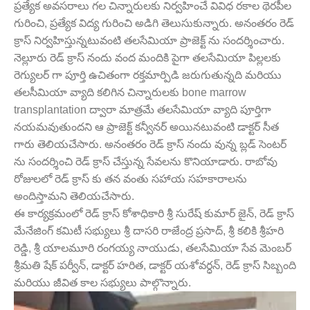
ప్రత్యేక అవసరాలు గల చిన్నారులకు నిర్వహించే వివిధ రకాల థెరపీల
గురించి, ప్రత్యేక విద్య గురించి అడిగి తెలుసుకున్నారు. అనంతరం రెడ్
క్రాస్ నిర్వహిస్తున్నటువంటి తలసేమియా ప్రాజెక్ట్ ను సందర్శించారు.
నెల్లూరు రెడ్ క్రాస్ నందు వంద మందికి పైగా తలసేమియా పిల్లలకు
రెగ్యులర్ గా పూర్తి ఉచితంగా రక్తమార్పిడి జరుగుతున్నది మరియు
తలసీమియా వ్యాది కలిగిన చిన్నారులకు bone marrow
transplantation ద్వారా మాత్రమే తలసేమియా వ్యాది పూర్తిగా
నయమవుతుందని ఆ ప్రాజెక్ట్ కన్వీనర్ అయినటువంటి డాక్టర్ సీత
గారు తెలియచేసారు. అనంతరం రెడ్ క్రాస్ నందు వున్న బ్లడ్ సెంటర్
ను సందర్శించి రెడ్ క్రాస్ చేస్తున్న సేవలను కొనియాడారు. రాబోవు
రోజులలో రెడ్ క్రాస్ కు తన వంతు సహాయ సహకారాలను
అందిస్తామని తెలియచేసారు.
ఈ కార్యక్రమంలో రెడ్ క్రాస్ కోశాధికారి శ్రీ సురేష్ కుమార్ జైన్, రెడ్ క్రాస్
మేనేజింగ్ కమిటీ సభ్యులు శ్రీ దాసరి రాజేంద్ర ప్రసాద్, శ్రీ కలికి శ్రీహరి
రెడ్డి, శ్రీ యాలమూరి రంగయ్య నాయుడు, తలసేమియా సేవ మెంబర్
శ్రీమతి షేక్ పర్వీన్, డాక్టర్ హరిత, డాక్టర్ యశోవర్ధన్, రెడ్ క్రాస్ సిబ్బంది
మరియు జీవిత కాల సభ్యులు పాల్గొన్నారు.