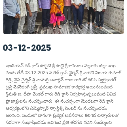
03-12-2025
ఇండియన్ రెడ్ క్రాస్ సొసైటి శ్రీ పొట్టి శ్రీరాములు నెల్లూరు జిల్లా శాఖ
నందు తేదీ 03-12-2025 న రెడ్ క్రాస్ ఛైర్మన్ శ్రీ వాకటి విజయ కుమార్
రెడ్డి, వైస్ ఛైర్మన్ శ్రీ చామర్తి జనార్ధన్ రాజు గారి తో కలిసి స్వర్ణభారత్
ట్రస్ట్ మేనేజింగ్ ట్రస్టీ, ప్రముఖ సామాజిక కార్యకర్త అయినటువంటి
శ్రీమతి ఐ. దీపా వెంకట్ గారు రెడ్ క్రాస్ నిర్వహిస్తున్నటువంటి వివిధ
ప్రాజాక్టులను సందర్శించారు. ఈ సంధర్భంగా మొదటగా రెడ్ క్రాస్
ఆధ్వర్యంలోని ఎమ్మెస్సార్ స్పాస్టిక్స్ సెంటర్ ను సందర్శించడం
జరిగింది. ఇందులో భాగంగా ప్రత్యేక అవసరాలు కలిగిన చిన్నారులతో
సరదాగా సంభాషించడం జరిగింది ప్రతి తరగతి గదిని సందర్శించి